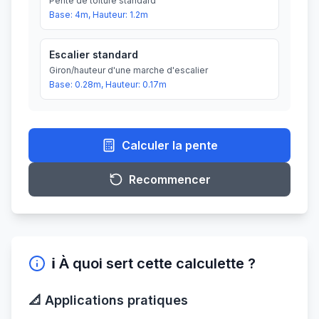
Pente de toiture standard
Base:
4
m, Hauteur:
1.2
m
Escalier standard
Giron/hauteur d'une marche d'escalier
Base:
0.28
m, Hauteur:
0.17
m
Calculer la pente
Recommencer
ℹ️ À quoi sert cette calculette ?
📐 Applications pratiques