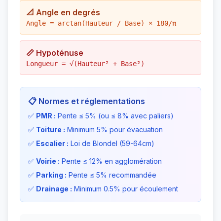
📐 Angle en degrés
Angle = arctan(Hauteur / Base) × 180/π
📏 Hypoténuse
Longueur = √(Hauteur² + Base²)
📋 Normes et réglementations
✅
PMR :
Pente ≤ 5% (ou ≤ 8% avec paliers)
✅
Toiture :
Minimum 5% pour évacuation
✅
Escalier :
Loi de Blondel (59-64cm)
✅
Voirie :
Pente ≤ 12% en agglomération
✅
Parking :
Pente ≤ 5% recommandée
✅
Drainage :
Minimum 0.5% pour écoulement